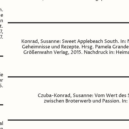
n.
ue
an
t.
7,
7.
Konrad, Susanne: Sweet Applebeach South. In: 
Geheimnisse und Rezepte. Hrsg. Pamela Grander
Größenwahn Verlag, 2015. Nachdruck in: Heimat
ie
er
6.
Czuba-Konrad, Susanne: Vom Wert des Sc
zwischen Broterwerb und Passion. In: 
al