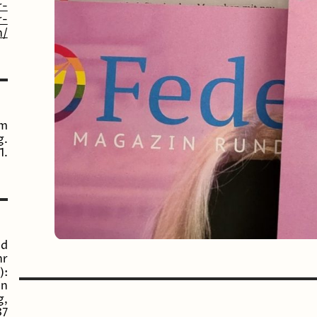
r-
r-
h/
im
g.
1.
nd
hr
):
in
g,
37