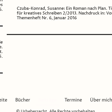
en
es
Czuba-Konrad, Susanne: Ein Roman nach Plan. Tipp
6.
für kreatives Schreiben 2/2013. Nachdruck in: V
Themenheft Nr. 6, Januar 2016
ie
e.
t.
5.
eite
Bücher
Beiträge
Termine
Über mic
© Urheberrecht. Alle Rechte vorbehalten.