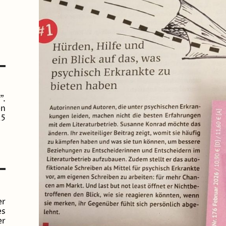
".
en
25
er
es
er