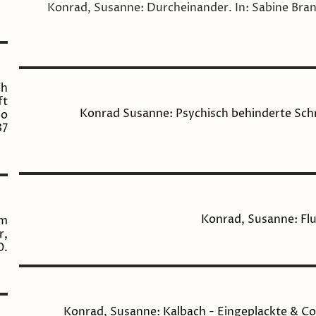
Konrad, Susanne: Durcheinander. In: Sabine Bran
ch
ft
Konrad Susanne: Psychisch behinderte Schri
io
37
Konrad, Susanne: Flu
em
r,
0.
Konrad, Susanne: Kalbach - Eingeplackte & Co